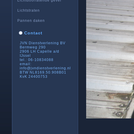
Lichtdoorlatende gevel
Lichtstraten
Pannen daken
Contact
JVN Dienstverlening BV
Bermweg 290
2906 LH Capelle a/d
IJssel
tel.: 06-10834088
email:
info@jvndienstverlening.nl
BTW NL8169.50.908B01
KvK 24400753