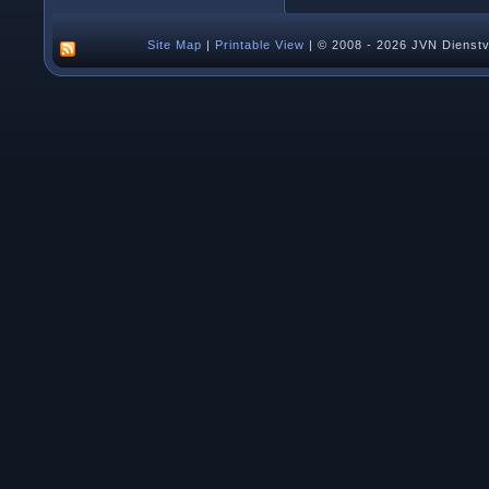
Site Map
|
Printable View
| © 2008 - 2026 JVN Dienstv