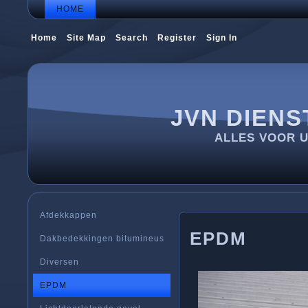
HOME
Home
Site Map
Search
Register
Sign In
JVN DIENS
ALLES VOOR 
Afdekkappen
EPDM
Dakbedekkingen bitumineus
Diversen
EPDM